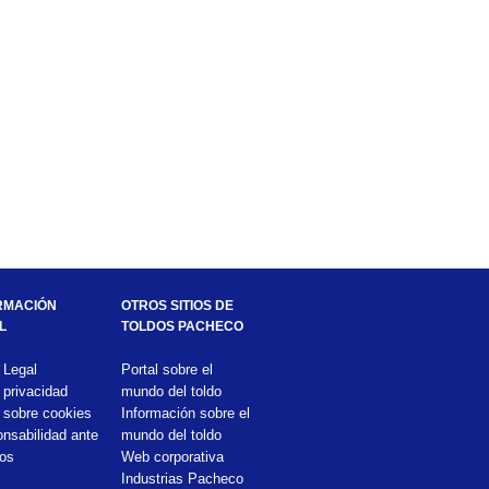
RMACIÓN
OTROS SITIOS DE
L
TOLDOS PACHECO
 Legal
Portal sobre el
 privacidad
mundo del toldo
 sobre cookies
Información sobre el
nsabilidad ante
mundo del toldo
ros
Web corporativa
Industrias Pacheco