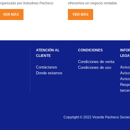
rganizado por Industrias Pacheco
ofrecemos un negocio rentable.
VER MÁS
VER MÁS
ATENCIÓN AL
CONDICIONES
INFO
CLIENTE
LEGA
Condiciones de venta
Contáctanos
Aviso
Condiciones de uso
Donde estamos
Aviso
Aviso
Respo
terce
Copyright 