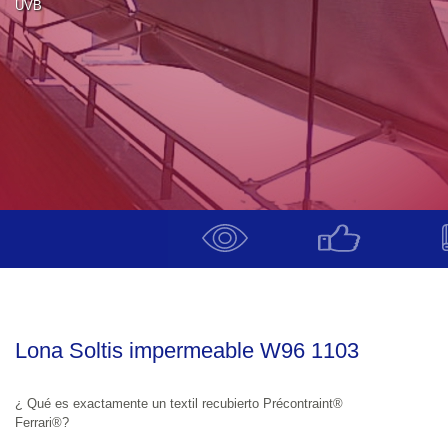
UVB 
Lona Soltis impermeable W96 1103
¿ Qué es exactamente un textil recubierto Précontraint® 
Ferrari®?