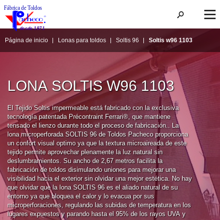
Página de inicio
Lonas para toldos
Soltis 96
Soltis w96 1103
LONA SOLTIS W96 1103
El Tejido Soltis impermeable está fabricado con la exclusiva 
tecnología patentada Précontraint Ferrari®, que mantiene 
tensado el lienzo durante todo el proceso de fabricación.. La 
lona microperforada SOLTIS 96 de Toldos Pacheco proporciona 
un confort visual optimo ya que la textura microaireada de este 
tejido permite aprovechar plenamente la luz natural sin 
deslumbramientos. Su ancho de 2,67 metros facilita la 
fabricación de toldos disimulando uniones para mejorar una 
visibilidad hacia el exterior sin olvidar una mejor estética. No hay 
que olvidar que la lona SOLTIS 96 es el aliado natural de su 
entorno ya que bloquea el calor y lo evacua por sus 
microperforaciones, regulando las subidas de temperatura en los 
lugares expuestos y parando hasta el 95% de los rayos UVA y 