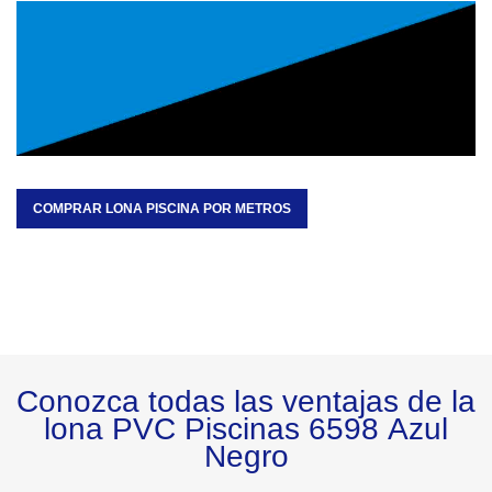
COMPRAR LONA PISCINA POR METROS
Conozca todas las ventajas de la 
lona PVC Piscinas 6598 Azul
Negro