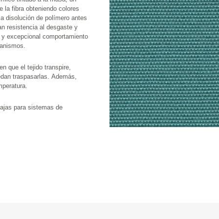
nto 
ión de microorganismos.
do transpire, 
jando la temperatura.
 sistemas de 