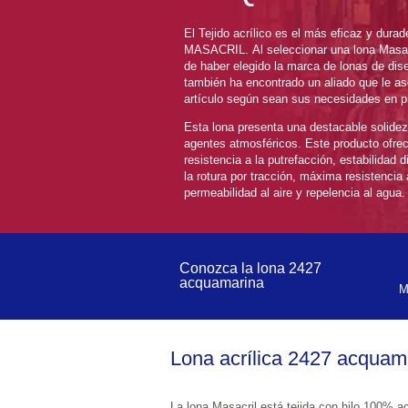
El Tejido acrílico es el más eficaz y duradero, pues está fabricado con fibra 
MASACRIL. Al seleccionar una lona Masacril de Toldos Pacheco, además 
de haber elegido la marca de lonas de diseño de referencia en el mercado, 
también ha encontrado un aliado que le asesorará de cu
artí
Esta lona presenta una destacable solidez de su color a la luz y 
agentes atmosféricos. Este producto ofrece a sus usuarios la máxima 
resistencia a la putrefacción, estabilidad dimensional, máxima resistencia a 
la rotura por tracción, máxima resistencia a la contaminación ambiental, 
permeabilidad al aire y repelencia al agua.
Conozca la lona 2427 
acquamarina
Lona acrílica 2427 acquam
La lona Masacril está tejida con hilo 100% acrílico tintado a la 