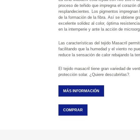
proceso de teñido que impregna el corazón de la fibra obteniendo colores 
resplandecientes. Los pigmentos impregnan la disolución de polímero antes 
de la formación de la fibra. Así se obtiene gran resistencia al desgaste y 
excelente solidez al color, óptima resistencia y excepcional comportamie
en la intemperie y ante la acc
Las características del tejido Masacril permiten que el teji
facilitando que la humedad y el viento no puedan traspasarlas. Además, 
reduce la sensación de calor reba
El tejido masacril tiene gran variedad de ventajas para
protección solar. ¿Quiere descubrirlas?.
MÁS INFORMACIÓN
COMPRAR