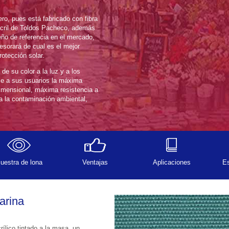
al es el mejor 
culo según sean sus necesidades en protección solar.
a los 
Muestra de lona
Ventajas
Aplicaciones
Es
arina
masa, un 