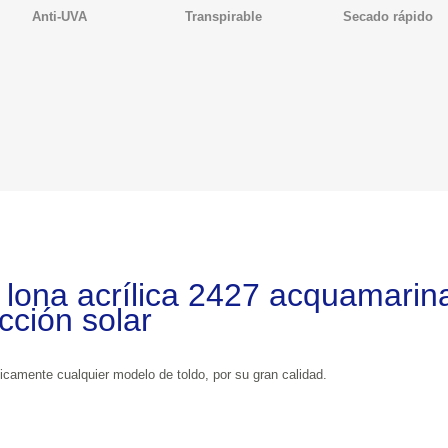
Anti-UVA
Transpirable
Secado rápido
ona acrílica 2427 acquamarina tien
cción solar
La lona acrílica es la lona perfecta para practicamente cualquier modelo de toldo, por su gran calidad.