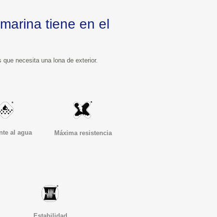
Sea cual sea su necesidad, la lona que le ofrece Toldos Pacheco cumple satisfactoriamente todos los requisitos que necesita una lona de exterior.
nte al agua
Máxima resistencia
Estabilidad 