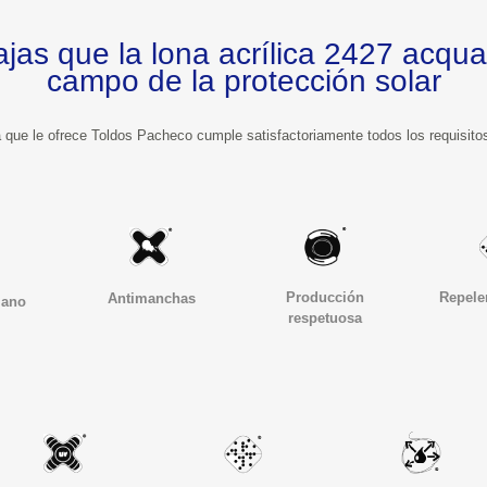
a lona acrílica 2427 acquamarina tiene en el
campo de la protección solar
Producción 
Repele
Antimanchas
iano
respetuosa