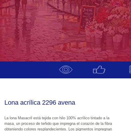
Lona acrílica 2296 avena
La lona Masacril está tejida con hilo 100% acrílico tintado a la 
masa, un proceso de teñido que impregna el corazón de la fibra 
obteniendo colores resplandecientes. Los pigmentos impregnan 