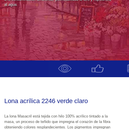
al agua.
Lona acrílica 2246 verde claro
La lona Masacril está tejida con hilo 100% acrílico tintado a la 
masa, un proceso de teñido que impregna el corazón de la fibra 
obteniendo colores resplandecientes. Los pigmentos impregnan 