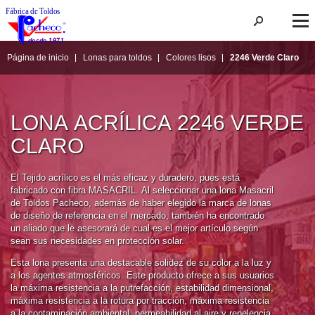
Página de inicio
Lonas para toldos
Colores lisos
2246 Verde Claro
LONA ACRÍLICA 2246 VERDE 
CLARO
El Tejido acrílico es el más eficaz y duradero, pues está 
fabricado con fibra MASACRIL. Al seleccionar una lona Masacril 
de Toldos Pacheco, además de haber elegido la marca de lonas 
de diseño de referencia en el mercado, también ha encontrado 
un aliado que le asesorará de cual es el mejor artículo según 
sean sus necesidades en protección solar.
Esta lona presenta una destacable solidez de su color a la luz y 
a los agentes atmosféricos. Este producto ofrece a sus usuarios 
la máxima resistencia a la putrefacción, estabilidad dimensional, 
máxima resistencia a la rotura por tracción, máxima resistencia 
a la contaminación ambiental, permeabilidad al aire y repelencia 