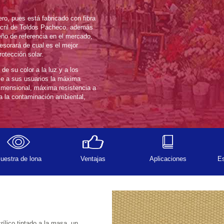
al es el mejor 
culo según sean sus necesidades en protección solar.
a los 
Muestra de lona
Ventajas
Aplicaciones
Es
masa, un 