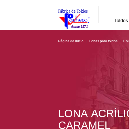
Toldos
Página de inicio
Lonas para toldos
Col
LONA ACRÍLIC
CARAMEL