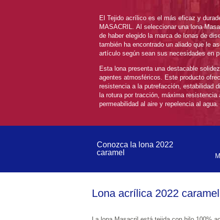
El Tejido acrílico es el más eficaz y duradero, pues está fabricado con fibra 
MASACRIL. Al seleccionar una lona Masacril de Toldos Pacheco, además 
de haber elegido la marca de lonas de diseño de referencia en el mercado, 
también ha encontrado un aliado que le asesorará de cu
artí
Esta lona presenta una destacable solidez de su color a la luz y 
agentes atmosféricos. Este producto ofrece a sus usuarios la máxima 
resistencia a la putrefacción, estabilidad dimensional, máxima resistencia a 
la rotura por tracción, máxima resistencia a la contaminación ambiental, 
permeabilidad al aire y repelencia al agua.
Conozca la lona 2022 
caramel
Lona acrílica 2022 caramel
La lona Masacril está tejida con hilo 100% acrílico tintado a la 