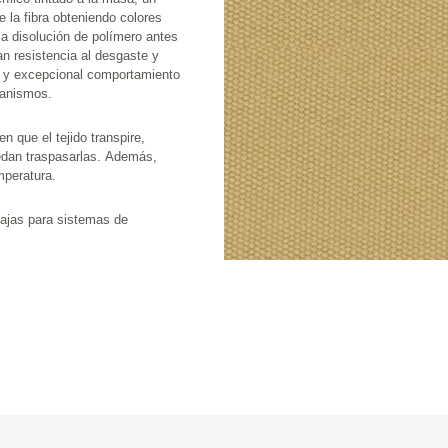
nto 
ión de microorganismos.
do transpire, 
jando la temperatura.
 sistemas de 