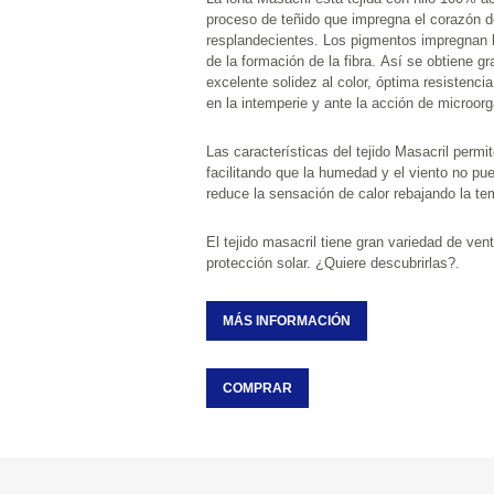
proceso de teñido que impregna el corazón de la fibra obteniendo colores 
resplandecientes. Los pigmentos impregnan la disolución de polímero antes 
de la formación de la fibra. Así se obtiene gran resistencia al desgaste y 
excelente solidez al color, óptima resistencia y excepcional comportamie
en la intemperie y ante la acc
Las características del tejido Masacril permiten que el teji
facilitando que la humedad y el viento no puedan traspasarlas. Además, 
reduce la sensación de calor reba
El tejido masacril tiene gran variedad de ventajas para
protección solar. ¿Quiere descubrirlas?.
MÁS INFORMACIÓN
COMPRAR