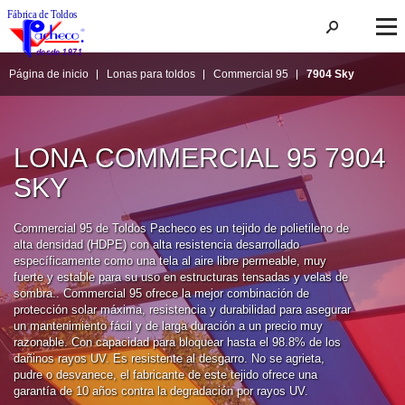
Página de inicio
Lonas para toldos
Commercial 95
7904 Sky
LONA COMMERCIAL 95 7904 
SKY
Commercial 95 de Toldos Pacheco es un tejido de polietileno de 
alta densidad (HDPE) con alta resistencia desarrollado 
específicamente como una tela al aire libre permeable, muy 
fuerte y estable para su uso en estructuras tensadas y velas de 
sombra.. Commercial 95 ofrece la mejor combinación de 
protección solar máxima, resistencia y durabilidad para asegurar 
un mantenimiento fácil y de larga duración a un precio muy 
razonable. Con capacidad para bloquear hasta el 98.8% de los 
dañinos rayos UV. Es resistente al desgarro. No se agrieta, 
pudre o desvanece, el fabricante de este tejido ofrece una 
garantía de 10 años contra la degradación por rayos UV.