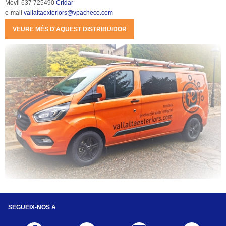
Móvil 637 725490 
Cridar
e-mail 
vallaltaexteriors@vpacheco.com
VEURE MÉS D'AQUEST DISTRIBUÏDOR
SEGUEIX-NOS A