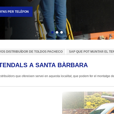
I'NS PER TELÈFON
Enrere
Següent
VOS DISTRIBUÏDOR DE TOLDOS PACHECO
SAP QUE POT MUNTAR EL TE
 TENDALS A SANTA BÀRBARA
ribuïdors que ofereixen servei en aquesta localitat, que podem fer el montatge del