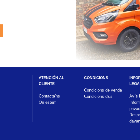
ATENCIÓN AL 
CONDICIONS
INFO
CLIENTE
LEGA
Condicions de venda
Contacta'ns
Avís 
Condicions d'ús
On estem
Infor
privac
Respon
davan