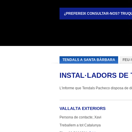
¿PREFEREIX CONSULTAR-NOS? TRUQU
TENDALS A SANTA BÀRBARA
FEU-
INSTAL·LADORS DE
L'informe que Tendals Pacheco disposa de dist
VALLALTA EXTERIORS
Persona de contacte; Xavi
Treballem a tot Catalunya