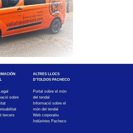
RMACIÓN 
ALTRES LLOCS 
L
D'TOLDOS PACHECO
Legal
Portal sobre el món 
mació sobre 
del tendal
itat
Informació sobre el 
sabilitat 
món del tendal
t tercers
Web corporatiu 
Indústries Pacheco