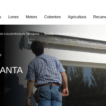
s
Lones
Motors
Cobertors
Agricultura
Recanv
ls a la província de Tarragona
Tendals a Santa Bàrbara
s
ANTA 