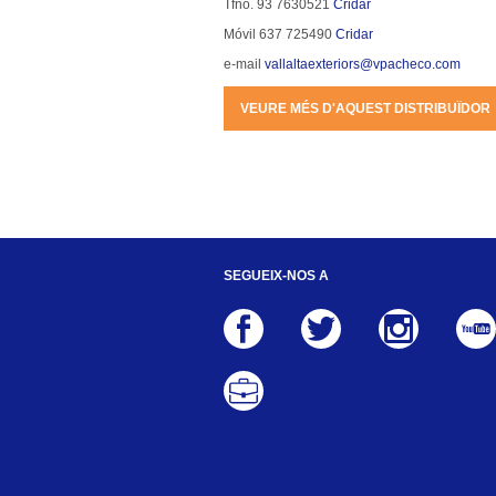
Tfno. 93 7630521 
Cridar
Móvil 637 725490 
Cridar
e-mail 
vallaltaexteriors@vpacheco.com
VEURE MÉS D'AQUEST DISTRIBUÏDOR
SEGUEIX-NOS A