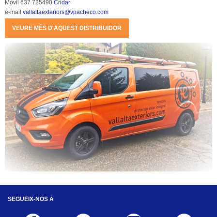
Móvil 637 725490 
Cridar
e-mail 
vallaltaexteriors@vpacheco.com
VEURE MÉS D'AQUEST DISTRIBUÏDOR
SEGUEIX-NOS A