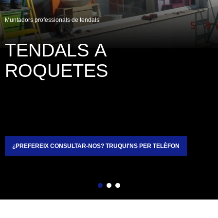
Muntadors professionals de tendals
TENDALS A 
ROQUETES
¿PREFEREIX CONSULTAR-NOS? TRUQUI'NS PER TELÈFON
Enrere
Següent