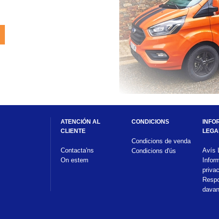
ATENCIÓN AL 
CONDICIONS
INFO
CLIENTE
LEGA
Condicions de venda
Contacta'ns
Avís 
Condicions d'ús
On estem
Infor
privac
Respon
davan