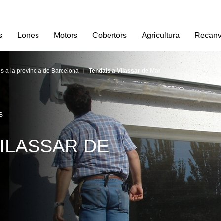
s
Lones
Motors
Cobertors
Agricultura
Recanv
s a la província de Barcelona
Tendals a Vilassar de Mar
s
ILASSAR DE 