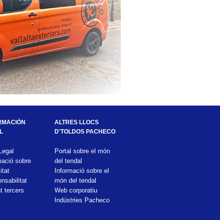
RMACIÓN 
ALTRES LLOCS 
L
D'TOLDOS PACHECO
Legal
Portal sobre el món 
mació sobre 
del tendal
itat
Informació sobre el 
sabilitat 
món del tendal
t tercers
Web corporatiu 
Indústries Pacheco