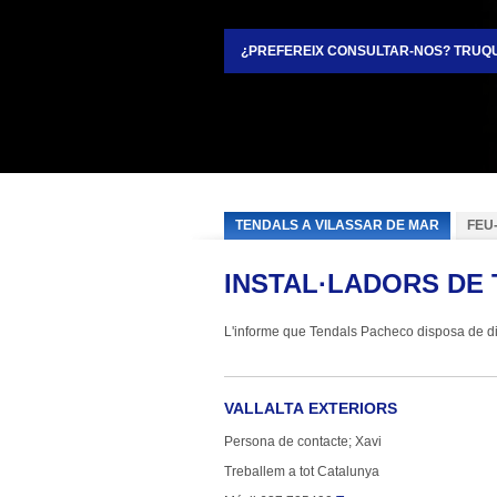
¿PREFEREIX CONSULTAR-NOS? TRUQU
TENDALS A VILASSAR DE MAR
FEU
INSTAL·LADORS DE 
L'informe que Tendals Pacheco disposa de dist
VALLALTA EXTERIORS
Persona de contacte; Xavi
Treballem a tot Catalunya