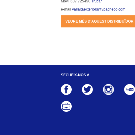
Móvil 637 725490 
Trucar
e-mail 
vallaltaexteriors@vpacheco.com
VEURE MÉS D'AQUEST DISTRIBUÏDOR
SEGUEIX-NOS A