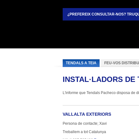
¿PREFEREIX CONSULTAR-NOS? TRUQU
TENDALS A TEIA
FEU-VOS DISTRIB
INSTAL·LADORS DE 
L'informe que Tendals Pacheco disposa de dist
VALLALTA EXTERIORS
Persona de contacte; Xavi
Treballem a tot Catalunya