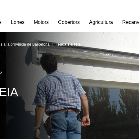
s
Lones
Motors
Cobertors
Agricultura
Recanv
s a la província de Barcelona
Tendals a Teia
s
EIA