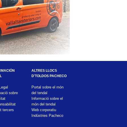
RMACIÓN 
ALTRES LLOCS 
L
D'TOLDOS PACHECO
Legal
Portal sobre el món 
mació sobre 
del tendal
itat
Informació sobre el 
sabilitat 
món del tendal
t tercers
Web corporatiu 
Indústries Pacheco