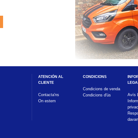
ATENCIÓN AL 
CONDICIONS
INFO
CLIENTE
LEGA
Condicions de venda
Contacta'ns
Avís 
Condicions d'ús
On estem
Infor
privac
Respon
davan