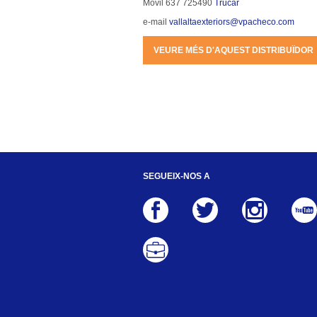
Móvil 637 725490 
Trucar
e-mail 
vallaltaexteriors@vpacheco.com
VEURE MÉS D'AQUEST DISTRIBUÏDOR
SEGUEIX-NOS A