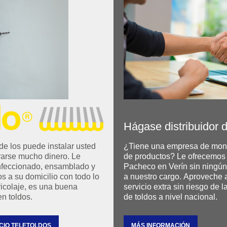
Hágase distribuidor 
de instalar usted
¿Tiene una empresa de montaj
nero. Le
de productos? Le ofrecemos ser d
Pacheco en Verín sin ningún tipo de inversión 
a nuestro cargo. Aproveche ahora para darle a sus clientes un
servicio extra sin riesgo de la mano de una mayores fábricas
ro en toldos.
de toldos a nivel nacional.
CIO TELETOLDOS
MÁS INFORMACIÓN