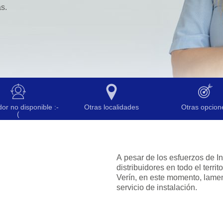
as.
disponible :-
Otras localidades
Otras opcio
(
A pesar de los esfuerzos de Industr
distribuidores en todo el territorio nacional, lo cierto es
Verín, en este momento, lamentablemente no podemos ofrecer el
servicio de instalación.