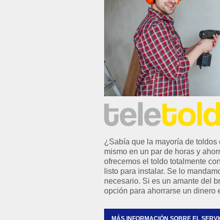
¿Sabía que la mayoría de toldos de los pue
mismo en un par de horas y ahorrarse mucho di
ofrecemos el toldo totalmente confeccionado, ensamblado y
listo para instalar. Se lo mandamos a su domicilio con todo lo
necesario. Si es un amante del bricolaje, es una buena
opción para ahorrarse un dine
MÁS INFORMACIÓN SOBRE EL SERVI