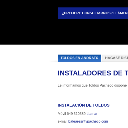
¿PREFIERE CONSULTARNOS? LLÁMEN
TOLDOS EN ANDRATX
HÁGASE DIS
INSTALADORES DE 
INSTALACIÓN DE TOLDOS
Móvil 649 310389 
Llamar
e-mail 
baleares@vpacheco.com