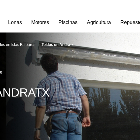
Lonas
Motores
Piscinas
Agricultura
Repuest
dos en Islas Baleares
Toldos en Andratx
os
ANDRATX