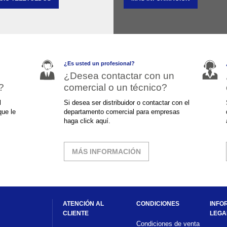
¿Es usted un profesional?
¿Desea contactar con un
?
comercial o un técnico?
l
Si desea ser distribuidor o contactar con el
que le
departamento comercial para empresas
haga click aquí.
MÁS INFORMACIÓN
ATENCIÓN AL
CONDICIONES
INFO
CLIENTE
LEGA
Condiciones de venta