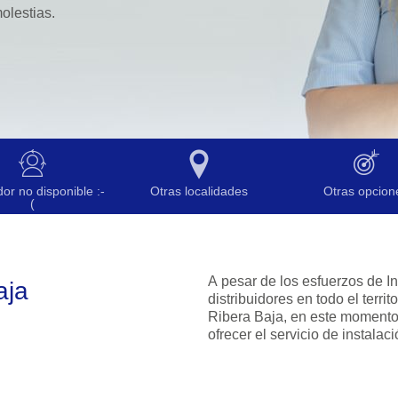
olestias.
dor no disponible :-
Otras localidades
Otras opcion
(
A pesar de los esfuerzos de I
aja
distribuidores en todo el territ
Ribera Baja, en este moment
ofrecer el servicio de instalaci